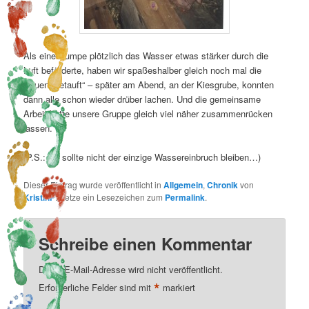
Als eine Pumpe plötzlich das Wasser etwas stärker durch die
Luft beförderte, haben wir spaßeshalber gleich noch mal die
Neuen „getauft“ – später am Abend, an der Kiesgrube, konnten
dann alle schon wieder drüber lachen. Und die gemeinsame
Arbeit hatte unsere Gruppe gleich viel näher zusammenrücken
lassen.
(P.S.: Es sollte nicht der einzige Wassereinbruch bleiben…)
Dieser Eintrag wurde veröffentlicht in
Allgemein
,
Chronik
von
KristinP
. Setze ein Lesezeichen zum
Permalink
.
Schreibe einen Kommentar
Deine E-Mail-Adresse wird nicht veröffentlicht.
*
Erforderliche Felder sind mit
markiert