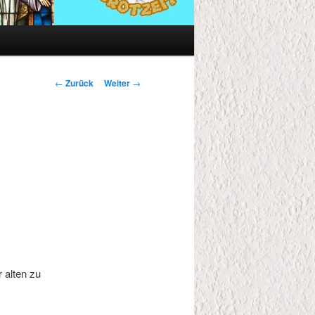
Beitrags-
←
Zurück
Weiter
→
Navigation
r alten zu