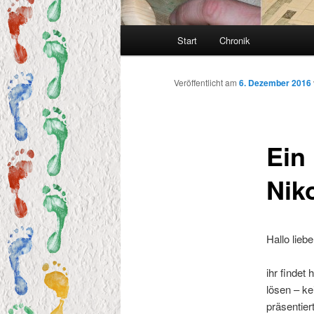
Hauptmenü
Start
Chronik
Veröffentlicht am
6. Dezember 2016
Ein
Nik
Hallo lieb
ihr findet
lösen – ke
präsentiert