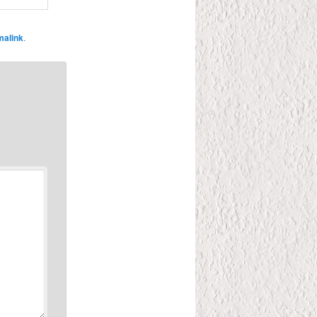
malink
.