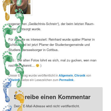
sogenannten „Gedächtnis-Schrein“), der beim letzten Raum-
Malern entsorgt wurde.
Für alle, die es interessiert: Reinhard wurde später Pfarrer in
Schleife und ist jetzt Pfarrer der Studentengemeinde und
Studierendenseelsorger in Cottbus.
(P.S.: Bei alten Fotos lohnt es sich, mal zu gucken, wen man
noch so erkennt…
)
Dieser Eintrag wurde veröffentlicht in
Allgemein
,
Chronik
von
KristinP
. Setze ein Lesezeichen zum
Permalink
.
Schreibe einen Kommentar
Deine E-Mail-Adresse wird nicht veröffentlicht.